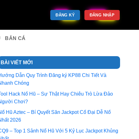
ĐĂNG KÝ
ĐĂNG NHẬP
Ũ
BẮN CÁ
BÀI VIẾT MỚI
Hướng Dẫn Quy Trình Đăng ký KP88 Chi Tiết Và
Nhanh Chóng
Tool Hack Nổ Hũ – Sự Thật Hay Chiêu Trò Lừa Đảo
Người Chơi?
Nổ Hũ Aztec – Bí Quyết Săn Jackpot Cổ Đại Dễ Nổ
Nhất 2026
CQ9 – Top 1 Sảnh Nổ Hũ Với 5 Kỷ Lục Jackpot Khủng
Nhất