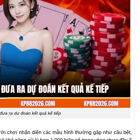
đưa ra dự đoán kết quả kế tiếp
ười chơi nhận diện các mẫu hình thường gặp như cầu bệt,