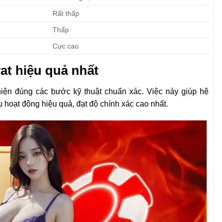
Rất thấp
Thấp
Cực cao
rat hiệu quả nhất
hiện đúng các bước kỹ thuật chuẩn xác. Việc này giúp hệ
 hoạt động hiệu quả, đạt độ chính xác cao nhất.