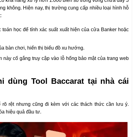
ó khả năng xử lý hơn 1.000 biến số trong vòng chưa đầy 3
ng không. Hiện nay, thị trường cung cấp nhiều loại hình hỗ
:
 toán học để tính xác suất xuất hiện của cửa Banker hoặc
ủa bàn chơi, hiển thị biểu đồ xu hướng.
m này cố gắng truy cập vào lỗ hổng bảo mật của trang web
i dùng Tool Baccarat tại nhà cái
 rõ rệt nhưng cũng đi kèm với các thách thức cần lưu ý.
óa hiệu quả đầu tư.