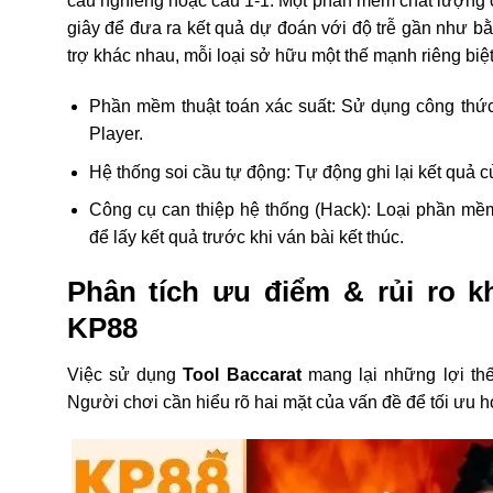
cầu nghiêng hoặc cầu 1-1. Một phần mềm chất lượng c
giây để đưa ra kết quả dự đoán với độ trễ gần như bằ
trợ khác nhau, mỗi loại sở hữu một thế mạnh riêng biệt
Phần mềm thuật toán xác suất: Sử dụng công thức
Player.
Hệ thống soi cầu tự động: Tự động ghi lại kết quả c
Công cụ can thiệp hệ thống (Hack): Loại phần mề
để lấy kết quả trước khi ván bài kết thúc.
Phân tích ưu điểm & rủi ro kh
KP88
Việc sử dụng
Tool Baccarat
mang lại những lợi thế
Người chơi cần hiểu rõ hai mặt của vấn đề để tối ưu h