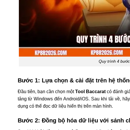
Quy trình 4 bước
Bước 1: Lựa chọn & cài đặt trên hệ thố
Đầu tiên, bạn cần chọn một
Tool Baccarat
có đánh giá
tảng từ Windows đến Android/iOS. Sau khi tải về, hãy
dụng có thể đọc dữ liệu hiển thị trên màn hình.
Bước 2: Đồng bộ hóa dữ liệu với sảnh c