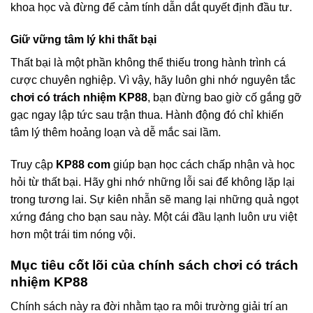
khoa học và đừng để cảm tính dẫn dắt quyết định đầu tư.
Giữ vững tâm lý khi thất bại
Thất bại là một phần không thể thiếu trong hành trình cá
cược chuyên nghiệp. Vì vậy, hãy luôn ghi nhớ nguyên tắc
chơi có trách nhiệm KP88
, bạn đừng bao giờ cố gắng gỡ
gạc ngay lập tức sau trận thua. Hành động đó chỉ khiến
tâm lý thêm hoảng loạn và dễ mắc sai lầm.
Truy cập
KP88 com
giúp bạn học cách chấp nhận và học
hỏi từ thất bại. Hãy ghi nhớ những lỗi sai để không lặp lại
trong tương lai. Sự kiên nhẫn sẽ mang lại những quả ngọt
xứng đáng cho bạn sau này. Một cái đầu lạnh luôn ưu việt
hơn một trái tim nóng vội.
Mục tiêu cốt lõi của chính sách chơi có trách
nhiệm KP88
Chính sách này ra đời nhằm tạo ra môi trường giải trí an