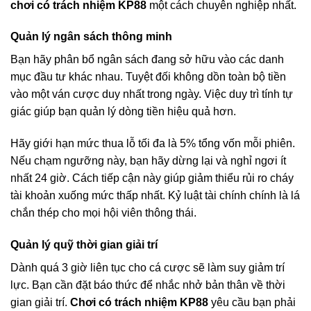
chơi có trách nhiệm KP88
một cách chuyên nghiệp nhất.
Quản lý ngân sách thông minh
Bạn hãy phân bổ ngân sách đang sở hữu vào các danh
mục đầu tư khác nhau. Tuyệt đối không dồn toàn bộ tiền
vào một ván cược duy nhất trong ngày. Việc duy trì tính tự
giác giúp bạn quản lý dòng tiền hiệu quả hơn.
Hãy giới hạn mức thua lỗ tối đa là 5% tổng vốn mỗi phiên.
Nếu chạm ngưỡng này, bạn hãy dừng lại và nghỉ ngơi ít
nhất 24 giờ. Cách tiếp cận này giúp giảm thiểu rủi ro cháy
tài khoản xuống mức thấp nhất. Kỷ luật tài chính chính là lá
chắn thép cho mọi hội viên thông thái.
Quản lý quỹ thời gian giải trí
Dành quá 3 giờ liên tục cho cá cược sẽ làm suy giảm trí
lực. Bạn cần đặt báo thức để nhắc nhở bản thân về thời
gian giải trí.
Chơi có trách nhiệm KP88
yêu cầu bạn phải