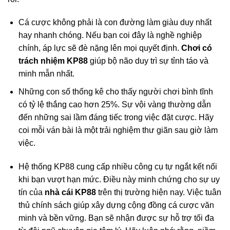
Cá cược không phải là con đường làm giàu duy nhất
hay nhanh chóng. Nếu bạn coi đây là nghề nghiệp
chính, áp lực sẽ đè nặng lên mọi quyết định.
Chơi có
trách nhiệm KP88
giúp bộ não duy trì sự tỉnh táo và
minh mẫn nhất.
Những con số thống kê cho thấy người chơi bình tĩnh
có tỷ lệ thắng cao hơn 25%. Sự vội vàng thường dẫn
đến những sai lầm đáng tiếc trong việc đặt cược. Hãy
coi mỗi ván bài là một trải nghiệm thư giãn sau giờ làm
việc.
Hệ thống KP88 cung cấp nhiều công cụ tự ngắt kết nối
khi bạn vượt hạn mức. Điều này minh chứng cho sự uy
tín của
nhà cái KP88
trên thị trường hiện nay. Việc tuân
thủ chính sách giúp xây dựng cộng đồng cá cược văn
minh và bền vững. Bạn sẽ nhận được sự hỗ trợ tối đa