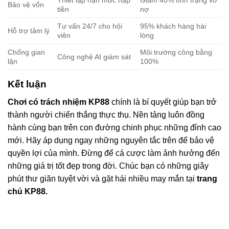
Thiết lập hạn mức nạp
Giảm 40% tình trạng vỡ
Bảo vệ vốn
tiền
nợ
Tư vấn 24/7 cho hội
95% khách hàng hài
Hỗ trợ tâm lý
viên
lòng
Chống gian
Môi trường công bằng
Công nghệ AI giám sát
lận
100%
Kết luận
Chơi có trách nhiệm KP88
chính là bí quyết giúp bạn trở
thành người chiến thắng thực thụ. Nền tảng luôn đồng
hành cùng bạn trên con đường chinh phục những đỉnh cao
mới. Hãy áp dụng ngay những nguyên tắc trên để bảo vệ
quyền lợi của mình. Đừng để cá cược làm ảnh hưởng đến
những giá trị tốt đẹp trong đời. Chúc bạn có những giây
phút thư giãn tuyệt vời và gặt hái nhiều may mắn tại
trang
chủ KP88.