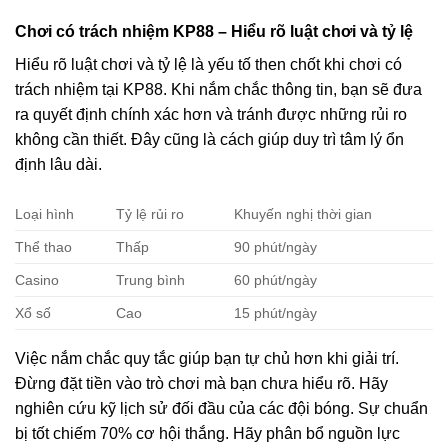
Chơi có trách nhiệm KP88 –
Hiểu rõ luật chơi và tỷ lệ
Hiểu rõ luật chơi và tỷ lệ là yếu tố then chốt khi chơi có
trách nhiệm tại KP88. Khi nắm chắc thông tin, bạn sẽ đưa
ra quyết định chính xác hơn và tránh được những rủi ro
không cần thiết. Đây cũng là cách giúp duy trì tâm lý ổn
định lâu dài.
Loại hình
Tỷ lệ rủi ro
Khuyến nghị thời gian
Thể thao
Thấp
90 phút/ngày
Casino
Trung bình
60 phút/ngày
Xổ số
Cao
15 phút/ngày
Việc nắm chắc quy tắc giúp bạn tự chủ hơn khi giải trí.
Đừng đặt tiền vào trò chơi mà bạn chưa hiểu rõ. Hãy
nghiên cứu kỹ lịch sử đối đầu của các đội bóng. Sự chuẩn
bị tốt chiếm 70% cơ hội thắng. Hãy phân bổ nguồn lực