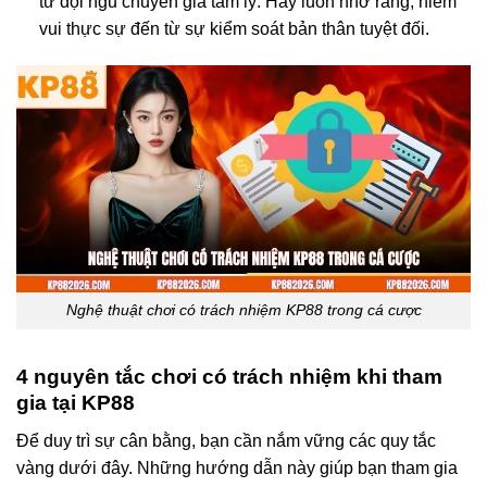
từ đội ngũ chuyên gia tâm lý. Hãy luôn nhớ rằng, niềm
vui thực sự đến từ sự kiểm soát bản thân tuyệt đối.
Nghệ thuật chơi có trách nhiệm KP88 trong cá cược
4 nguyên tắc chơi có trách nhiệm khi tham
gia tại KP88
Để duy trì sự cân bằng, bạn cần nắm vững các quy tắc
vàng dưới đây. Những hướng dẫn này giúp bạn tham gia