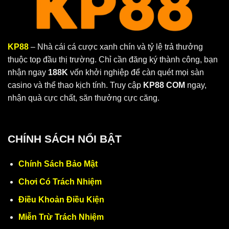
KP88
– Nhà cái cá cược xanh chín và tỷ lệ trả thưởng
thuộc top đầu thị trường. Chỉ cần đăng ký thành công, bạn
nhận ngay
188K
vốn khởi nghiệp để càn quét mọi sàn
casino và thể thao kịch tính. Truy cập
KP88 COM
ngay,
nhận quà cực chất, săn thưởng cực căng.
CHÍNH SÁCH NỔI BẬT
Chính Sách Bảo Mật
Chơi Có Trách Nhiệm
Điều Khoản Điều Kiện
Miễn Trừ Trách Nhiệm