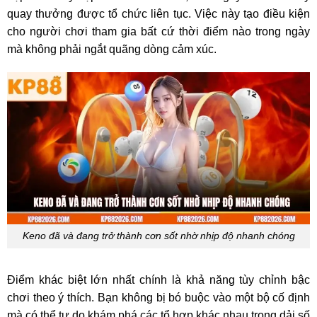
quay thưởng được tổ chức liên tục. Việc này tạo điều kiện
cho người chơi tham gia bất cứ thời điểm nào trong ngày
mà không phải ngắt quãng dòng cảm xúc.
Keno đã và đang trở thành cơn sốt nhờ nhịp độ nhanh chóng
Điểm khác biệt lớn nhất chính là khả năng tùy chỉnh bậc
chơi theo ý thích. Bạn không bị bó buộc vào một bộ cố định
mà có thể tự do khám phá các tổ hợp khác nhau trong dải số