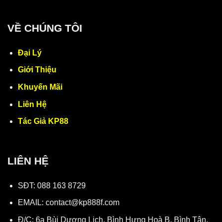
VỀ CHÚNG TÔI
Đại Lý
Giới Thiệu
Khuyến Mãi
Liên Hệ
Tác Giả KP88
LIÊN HỆ
SĐT: 088 163 8729
EMAIL:
contact@kp888f.com
Đ/C: 6a Bùi Dương Lịch, Bình Hưng Hoà B, Bình Tân,