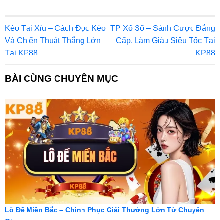
Kèo Tài Xỉu – Cách Đọc Kèo
TP Xổ Số – Sảnh Cược Đẳng
Và Chiến Thuật Thắng Lớn
Cấp, Làm Giàu Siêu Tốc Tại
Tại KP88
KP88
BÀI CÙNG CHUYÊN MỤC
Lô Đề Miền Bắc – Chinh Phục Giải Thưởng Lớn Từ Chuyên