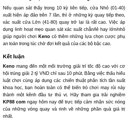
Nếu quan sát thấy trong 10 kỳ liên tiếp, cửa Nhỏ (01-40)
xuất hiện áp đảo trên 7 lần, thì ở những kỳ quay tiếp theo,
xác suất cửa Lớn (41-80) quay trở lại là rất cao. Việc áp
dụng linh hoạt mẹo quan sát xác suất chẵn/lẻ hay lớn/nhỏ
giúp người chơi
Keno
có thêm những lựa chọn cược phụ
an toàn trong lúc chờ đợi kết quả của các bộ bậc cao.
Kết luận
Keno
mang đến một môi trường giải trí tốc độ cao với cơ
hội trúng giải 2 tỷ VND chỉ sau 10 phút. Bằng việc thấu hiểu
luật chơi cùng áp dụng các chiến thuật phân tích tần suất
khoa học, bạn hoàn toàn có thể biến trò chơi may rủi này
thành một kênh đầu tư thú vị. Hãy tham gia trải nghiệm
KP88 com
ngay hôm nay để trực tiếp cảm nhận sức nóng
của những vòng quay và rinh về những phần quà giá trị
nhất.