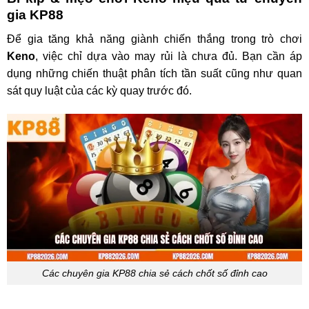
gia KP88
Để gia tăng khả năng giành chiến thắng trong trò chơi
Keno
, việc chỉ dựa vào may rủi là chưa đủ. Bạn cần áp
dụng những chiến thuật phân tích tần suất cũng như quan
sát quy luật của các kỳ quay trước đó.
Các chuyên gia KP88 chia sẻ cách chốt số đỉnh cao