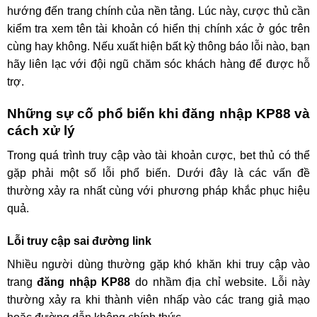
hướng đến trang chính của nền tảng. Lúc này, cược thủ cần
kiểm tra xem tên tài khoản có hiển thị chính xác ở góc trên
cùng hay không. Nếu xuất hiện bất kỳ thông báo lỗi nào, bạn
hãy liên lạc với đội ngũ chăm sóc khách hàng để được hỗ
trợ.
Những sự cố phổ biến khi đăng nhập KP88 và
cách xử lý
Trong quá trình truy cập vào tài khoản cược, bet thủ có thể
gặp phải một số lỗi phổ biến. Dưới đây là các vấn đề
thường xảy ra nhất cùng với phương pháp khắc phục hiệu
quả.
Lỗi truy cập sai đường link
Nhiều người dùng thường gặp khó khăn khi truy cập vào
trang
đăng nhập KP88
do nhầm địa chỉ website. Lỗi này
thường xảy ra khi thành viên nhấp vào các trang giả mạo