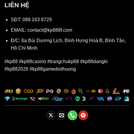
LIÊN HỆ
SĐT: 088 163 8729
EMAIL:
contact@kp888f.com
Đ/C: 6a Bùi Dương Lịch, Bình Hưng Hoà B, Bình Tân,
Hồ Chí Minh
#kp88 #kp88casino #trangchukp88 #kp88dangki
#kp882026 #kp88gamedoithuong