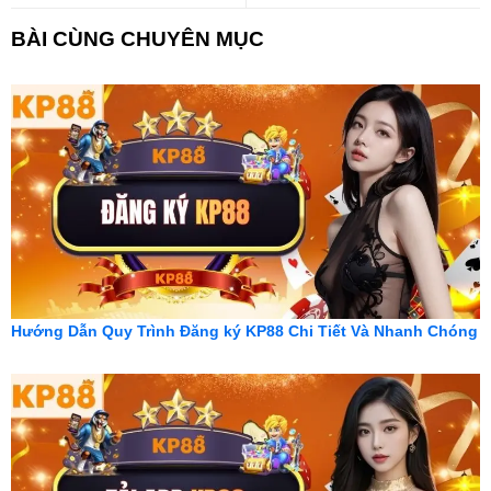
BÀI CÙNG CHUYÊN MỤC
Hướng Dẫn Quy Trình Đăng ký KP88 Chi Tiết Và Nhanh Chóng